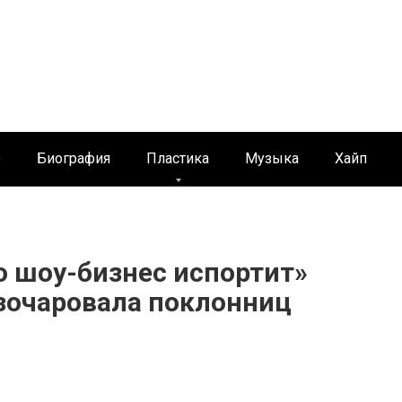
е
Биография
Пластика
Музыка
Хайп
то шоу-бизнес испортит»
зочаровала поклонниц