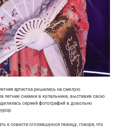
0-летняя артистка решилась на смелую
ла летние снимки в купальнике, выставив свою
поделилась серией фотографий в довольно
урор.
ь к совести оголившуюся певицу, говоря, что