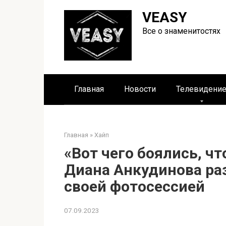
Перейти
VEASY
к
контенту
Все о знаменитостях
Главная
Новости
Телевидени
Главная
»
Хайп
«Вот чего боялись, ч
Диана Анкудинова ра
своей фотосессией
07.09.2023