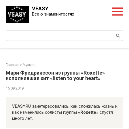
Перейти
VEASY
к
Все о знаменитостях
контенту
Поиск:
Главная
»
Музыка
Мари Фредрикссон из группы «Roxette»
исполнившая хит «listen to your heart»
15.09.2019
VEASY.RU заинтересовались, как сложилась жизнь и
как изменились солисты группы
«Roxette»
спустя
много лет.