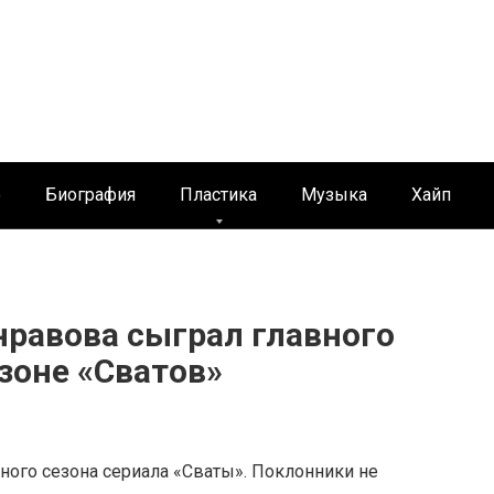
е
Биография
Пластика
Музыка
Хайп
равова сыграл главного
зоне «Сватов»
ного сезона сериала «Сваты». Поклонники не