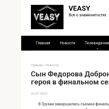
Перейти
VEASY
к
контенту
Все о знаменитостях
Главная
Новости
Телевидени
Главная
»
Новости
Сын Федорова Доброн
героя в финальном се
22.07.2021
В Грузии завершились съемки финаль