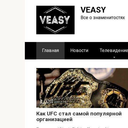
Перейти
VEASY
к
контенту
Все о знаменитостях
Главная
Новости
Телевидени
В Мире спорта
Как UFC стал самой популярной
организацией