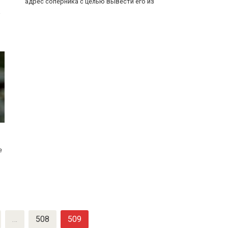
адрес соперника с целью вывести его из
а
е
…
508
509