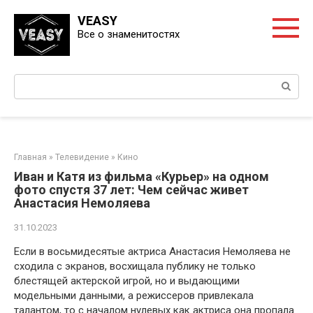
Перейти
VEASY
к
Все о знаменитостях
контенту
Поиск:
Главная
»
Телевидение
»
Кино
Иван и Катя из фильма «Курьер» на одном
фото спустя 37 лет: Чем сейчас живет
Анастасия Немоляева
31.10.2023
Если в восьмидесятые актриса Анастасия Немоляева не
сходила с экранов, восхищала публику не только
блестящей актерской игрой, но и выдающими
модельными данными, а режиссеров привлекала
талантом, то с началом нулевых как актриса она пропала