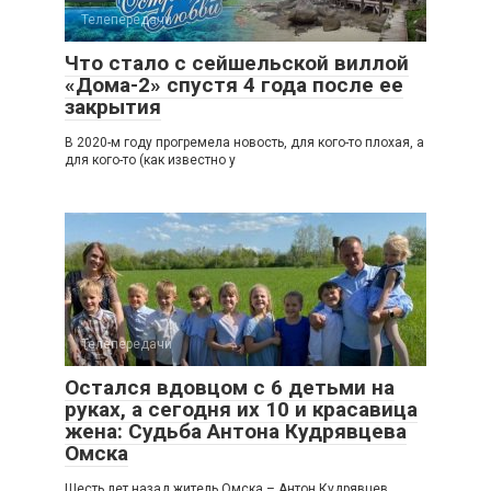
Телепередачи
Что стало с сейшельской виллой
«Дома-2» спустя 4 года после ее
закрытия
В 2020-м году прогремела новость, для кого-то плохая, а
для кого-то (как известно у
Телепередачи
Остался вдовцом с 6 детьми на
руках, а сегодня их 10 и красавица
жена: Судьба Антона Кудрявцева
Омска
Шесть лет назад житель Омска – Антон Кудрявцев