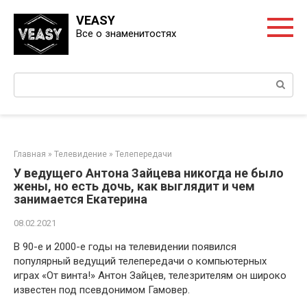
Перейти
VEASY
к
Все о знаменитостях
контенту
Поиск:
Главная
»
Телевидение
»
Телепередачи
У ведущего Антона Зайцева никогда не было
жены, но есть дочь, как выглядит и чем
занимается Екатерина
08.02.2021
В 90-е и 2000-е годы на телевидении появился
популярный ведущий телепередачи о компьютерных
играх «От винта!» Антон Зайцев, телезрителям он широко
известен под псевдонимом Гамовер.