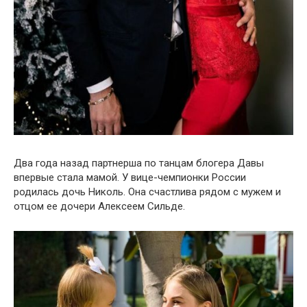
Два года назад партнерша по танцам блогера Давы
впервые стала мамой. У вице-чемпионки России
родилась дочь Николь. Она счастлива рядом с мужем и
отцом ее дочери Алексеем Сильде.