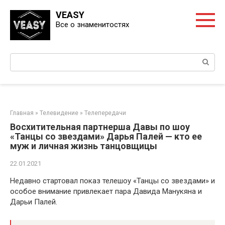
Перейти
VEASY
к
Все о знаменитостях
контенту
Поиск:
Главная
»
Телевидение
»
Телепередачи
Восхитительная партнерша Давы по шоу
«Танцы со звездами» Дарья Палей — кто ее
муж и личная жизнь танцовщицы
22.01.2021
Недавно стартовал показ телешоу «Танцы со звездами» и
особое внимание привлекает пара Давида Манукяна и
Дарьи Палей.