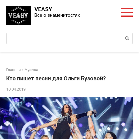
Перейти
VEASY
к
Все о знаменитостях
контенту
Поиск:
Главная
»
Музыка
Кто пишет песни для Ольги Бузовой?
10.04.2019