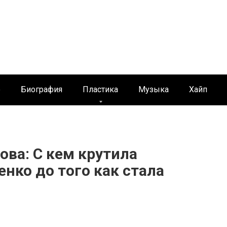
е
Биография
Пластика
Музыка
Хайп
ова: С кем крутила
нко до того как стала