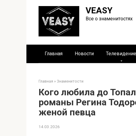
Перейти
VEASY
к
контенту
Все о знаменитостях
Главная
Новости
Телевидени
Главная
»
Знаменитости
Кого любила до Топал
романы Регина Тодоре
женой певца
14.03.2026