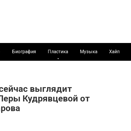
е
Биография
Пластика
Музыка
Хайп
 сейчас выглядит
Леры Кудрявцевой от
арова