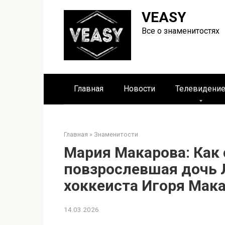
Перейти
VEASY
к
контенту
Все о знаменитостях
Главная
Новости
Телевидени
Главная
»
Знаменитости
Мария Макарова: Как
повзрослевшая дочь 
хоккеиста Игоря Мак
14.03.2026