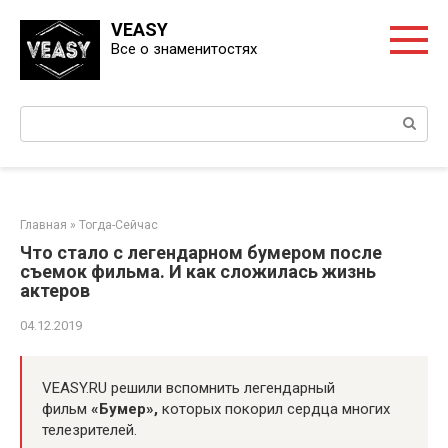
Перейти
VEASY
к
Все о знаменитостях
контенту
Поиск:
Главная
»
Тогда-Сейчас
Что стало с легендарном бумером после
съемок фильма. И как сложилась жизнь
актеров
04.12.2019
VEASY.RU решили вспомнить легендарный
фильм
«Бумер»,
которых покорил сердца многих
телезрителей.