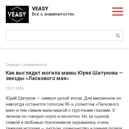
Перейти
VEASY
к
Все о знаменитостях
контенту
Поиск:
Главная
»
Знаменитости
Как выглядит могила мамы Юрия Шатунова —
звезды «Ласкового мая»
29.01.2026
Юрий Шатунов — символ целой эпохи. Для миллионов он
навсегда останется голосом 90-х, солистом «Ласкового
мая» и тем самым мальчишкой с грустными глазами. О
личном он говорил скупо и неохотно. Но за сценой,
славой и любовью поклонников скрывалась очень
тяжёлая история — детдом, одиночество и ранняя потеря