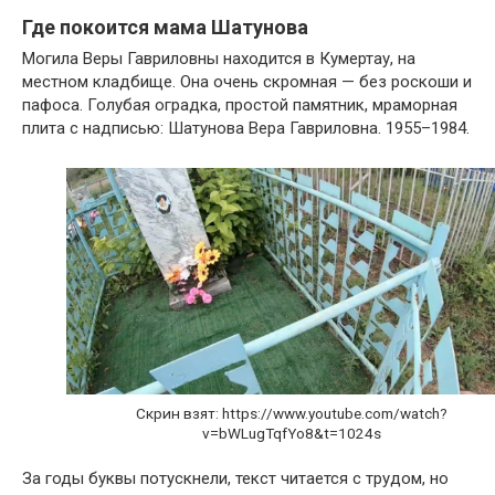
Где покоится мама Шатунова
Могила Веры Гавриловны находится в Кумертау, на
местном кладбище. Она очень скромная — без роскоши и
пафоса. Голубая оградка, простой памятник, мраморная
плита с надписью: Шатунова Вера Гавриловна. 1955–1984.
Скрин взят: https://www.youtube.com/watch?
v=bWLugTqfYo8&t=1024s
За годы буквы потускнели, текст читается с трудом, но