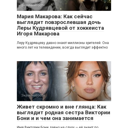
Знаменитости
Мария Макарова: Как сейчас
выглядит повзрослевшая дочь
Леры Кудрявцевой от хоккеиста
Игоря Макарова
Леру Кудрявцеву давно знают миллионы зрителей. Она
много лет на телевидении, всегда выглядит эффектно
Знаменитости
Живет скромно и вне глянца: Как
выглядит родная сестра Виктории
Бони и и чем она занимается
Имя Виктории Бони давно на слуху — её знают по